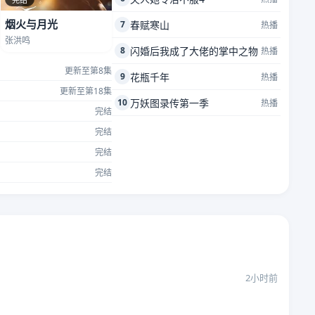
烟火与月光
7
春赋寒山
热播
张洪鸣
8
闪婚后我成了大佬的掌中之物
热播
更新至第8集
9
花瓶千年
热播
更新至第18集
10
万妖图录传第一季
热播
完结
完结
完结
完结
2小时前