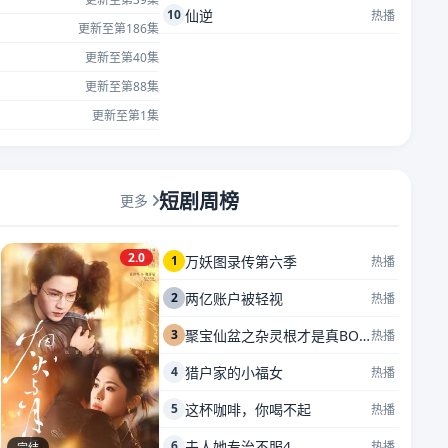
10
仙逆
热播
更新至第186集
更新至第40集
更新至第88集
更新至第1集
短剧周榜
更多
2.0
1
万妖图录传第六季
热播
2
两亿账户被轻视
热播
3
聚宝仙盆之杂灵根才是真BOSS
热播
4
猎户家的小福女
热播
5
这杯咖啡，你喝不起
热播
6
夫人她专治不服4
热播
完结