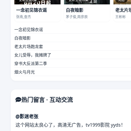
一念初见锦衣谣
白夜暗影
老太片
张南,查杰
茅子俊,周彦辰
王彬彬
一念初见锦衣谣
白夜暗影
老太片场跑龙套
女儿受辱，我摊牌了
穿书大反派第二季
烟火与月光
热门留言 · 互动交流
@影迷老张
这个网站太良心了，高清无广告，tv1999影院 yyds！