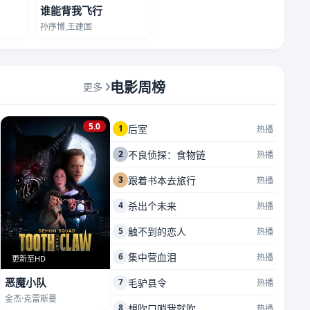
谁能背我飞行
孙序博,王建国
电影周榜
更多
5.0
1
后室
热播
2
不良侦探：食物链
热播
3
跟着书本去旅行
热播
4
杀出个未来
热播
5
触不到的恋人
热播
6
集中营血泪
热播
更新至HD
恶魔小队
7
毛驴县令
热播
金杰·克雷斯曼
8
想吹口哨我就吹
热播