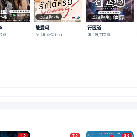
24集
更新至第12集
更新至第6集
华
能爱吗
行医道
佳颖
芘扎塔娜·翁沙纳
张子健,刘美彤
4.0
7.0
3.0