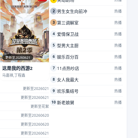
2
男生女生向前冲
热播
3
第三调解室
热播
4
爱情保卫战
热播
5
型男大主厨
热播
6
娱乐百分百
热播
更新至20260621
这是我的西游2
7
11点热吵店
热播
马嘉祺,丁程鑫
8
女人我最大
热播
更新至2026021
9
欢乐集结号
热播
更新至20260621
10
新老娘舅
热播
更新至花絮
更新至20260620
更新至20260620
更新至20260621