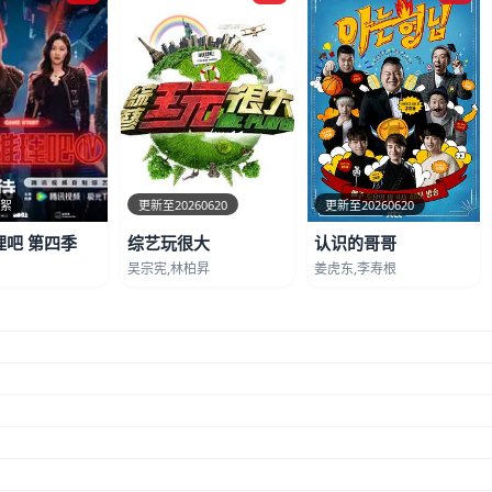
花絮
更新至20260620
更新至20260620
理吧 第四季
综艺玩很大
认识的哥哥
吴宗宪,林柏昇
姜虎东,李寿根