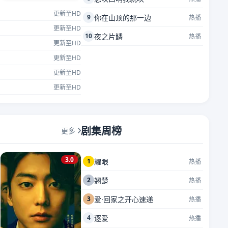
更新至HD
9
你在山顶的那一边
热播
更新至HD
10
夜之片鳞
热播
更新至HD
更新至HD
更新至HD
更新至HD
剧集周榜
更多
3.0
1
耀眼
热播
2
翘楚
热播
3
爱·回家之开心速递
热播
4
逐爱
热播