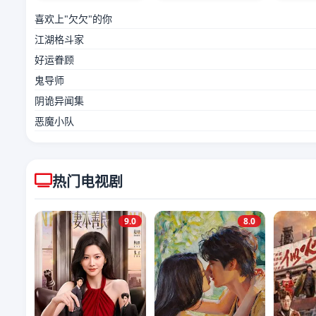
喜欢上"欠欠"的你
江湖格斗家
好运眷顾
鬼导师
阴诡异闻集
恶魔小队
热门电视剧
9.0
8.0