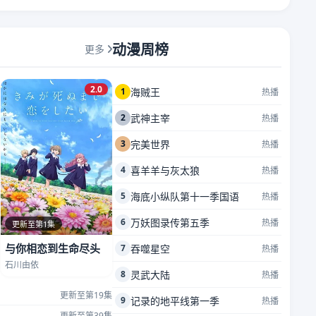
动漫周榜
更多
2.0
1
海贼王
热播
2
武神主宰
热播
3
完美世界
热播
4
喜羊羊与灰太狼
热播
5
海底小纵队第十一季国语
热播
6
万妖图录传第五季
热播
更新至第1集
与你相恋到生命尽头
7
吞噬星空
热播
石川由依
8
灵武大陆
热播
更新至第19集
9
记录的地平线第一季
热播
更新至第39集