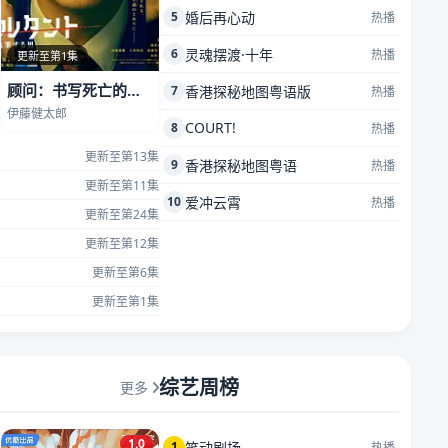
5
婚后再心动
热播
6
灵魂摆渡·十年
热播
更新至第1集
顾问：书写死亡的男人
7
香港探秘地图粤语版
热播
伊藤健太郎
COURT!
8
热播
更新至第13集
9
香港探秘地图粤语
热播
更新至第11集
10
爱冲云霄
热播
更新至第24集
更新至第12集
更新至第6集
更新至第1集
综艺周榜
更多
1.0
1
笑动剧场
热播