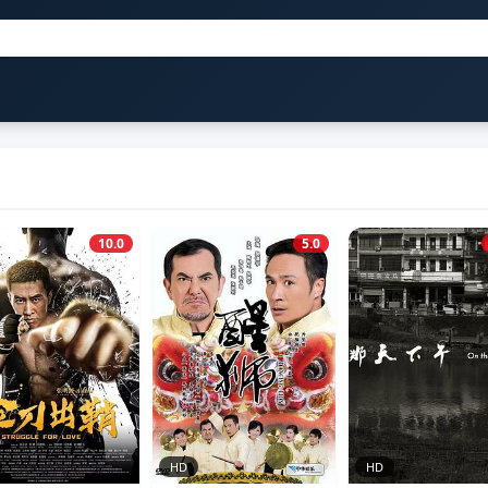
10.0
5.0
HD
HD