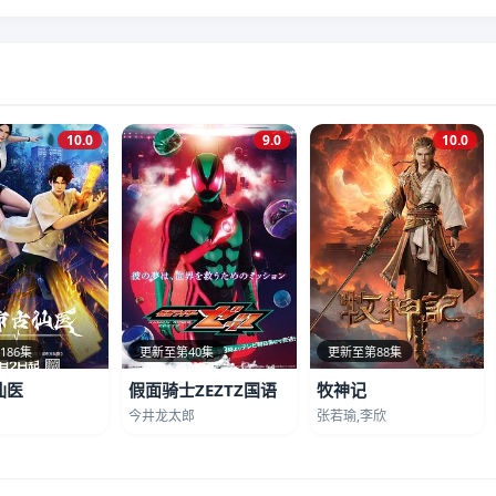
10.0
9.0
10.0
186集
更新至第40集
更新至第88集
仙医
假面骑士ZEZTZ国语
牧神记
今井龙太郎
张若瑜,李欣