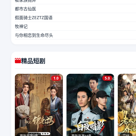
都市古仙医
假面骑士ZEZTZ国语
牧神记
与你相恋到生命尽头
精品短剧
1.0
5.0
更新至第8集
更新至第18集
完结