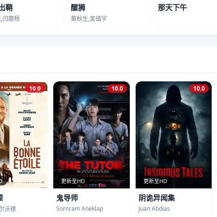
出鞘
醒狮
那天下午
,闫鹿杨
黄秋生,吴镇宇
10.0
10.0
10.0
D
更新至HD
更新至HD
顾
鬼导师
阴诡异闻集
Sornram Aneklap
Juan Abdias
波尔沃德