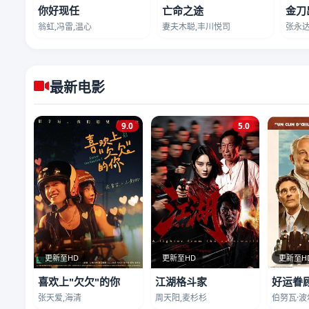
你好现任
亡命之途
金刀
翁虹,冯雷,温心
妻夫木聪,丰川悦司
张永达
最新电影
9.0
5.0
更新至HD
更新至HD
更新至H
喜欢上"欠欠"的你
江湖格斗家
好运眷
张天爱,海清
周天阳,麦杉杉
伯努瓦·