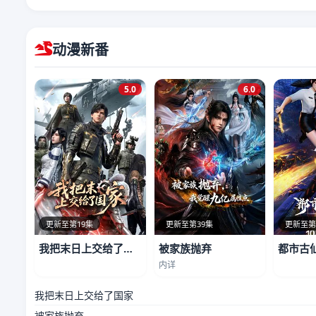
动漫新番
5.0
6.0
更新至第19集
更新至第39集
更新至第
我把末日上交给了国家
被家族抛弃
都市古
内详
我把末日上交给了国家
被家族抛弃