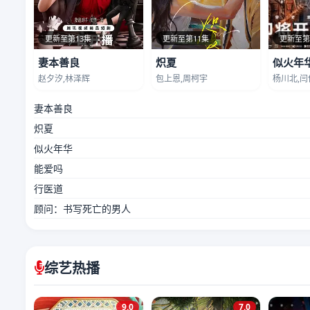
更新至第13集
更新至第11集
更新至第
妻本善良
炽夏
似火年
赵夕汐,林泽辉
包上恩,周柯宇
杨川北,闫
妻本善良
炽夏
似火年华
能爱吗
行医道
顾问：书写死亡的男人
综艺热播
9.0
7.0