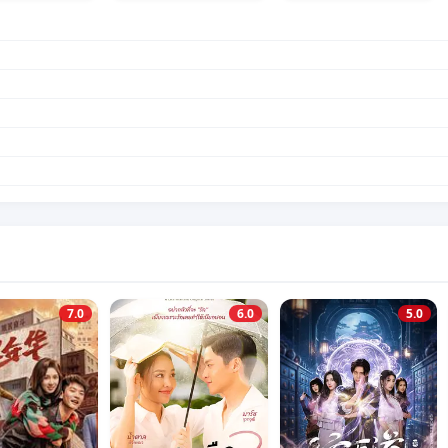
7.0
6.0
5.0